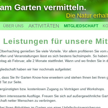
am Garten vermitteln.
Die Natur erhal
AKTIVITÄTEN
ÜBER UNS
MITGLIEDSCHAFT
KO
 Leistungen für unsere Mit
Oberhaching genießen Sie viele Vorteile. Vor allem profitieren Sie vom
effen und Veranstaltungen lässt es sich bestens fachsimpeln. So haben
reitag ab Februar, alle 2 Monate stattfindet. Wann und wo finden Sie in 
tgliedschaft haben wir hier nochmals aufgelistet:
i, dass Sie Ihr Garten Know-how erweitern und stehen Ihnen bei Ihren 
 Tat zur Seite.
vergünstigten bzw. kostenlosen Zugang zu Vorträgen und Workshops.
edern interessante Ausflüge. Freuen Sie sich auf außergewöhnliche Gar
schaft netter Menschen zu verbringen.
e bei Ihren Aktivitäten im Garten von einer Unfallschutzversicherung.